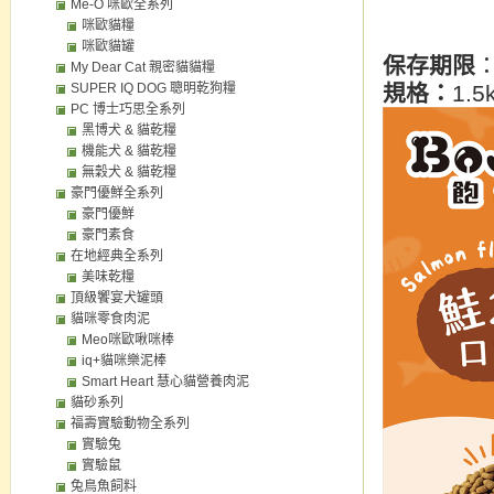
Me-O 咪歐全系列
咪歐貓糧
咪歐貓罐
保存期限
My Dear Cat 親密貓貓糧
SUPER IQ DOG 聰明乾狗糧
規格：
1.5k
PC 博士巧思全系列
黑博犬 & 貓乾糧
機能犬 & 貓乾糧
無穀犬 & 貓乾糧
豪門優鮮全系列
豪門優鮮
豪門素食
在地經典全系列
美味乾糧
頂級饗宴犬罐頭
貓咪零食肉泥
Meo咪歐啾咪棒
iq+貓咪樂泥棒
Smart Heart 慧心貓營養肉泥
貓砂系列
福壽實驗動物全系列
實驗兔
實驗鼠
兔鳥魚飼料