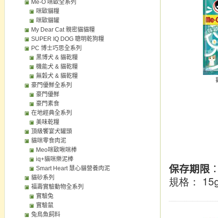
Me-O 咪歐全系列
咪歐貓糧
咪歐貓罐
My Dear Cat 親密貓貓糧
SUPER IQ DOG 聰明乾狗糧
PC 博士巧思全系列
黑博犬 & 貓乾糧
機能犬 & 貓乾糧
無穀犬 & 貓乾糧
豪門優鮮全系列
豪門優鮮
豪門素食
在地經典全系列
美味乾糧
頂級饗宴犬罐頭
貓咪零食肉泥
Meo咪歐啾咪棒
iq+貓咪樂泥棒
保存期限
Smart Heart 慧心貓營養肉泥
： 15
貓砂系列
規格
福壽實驗動物全系列
實驗兔
實驗鼠
兔鳥魚飼料