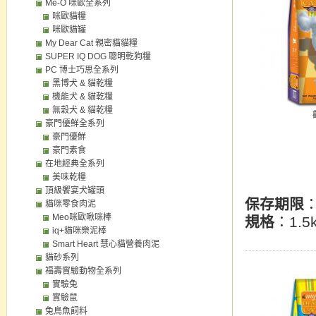
Me-O 咪歐全系列
咪歐貓糧
咪歐貓罐
My Dear Cat 親密貓貓糧
SUPER IQ DOG 聰明乾狗糧
PC 博士巧思全系列
黑博犬 & 貓乾糧
機能犬 & 貓乾糧
無穀犬 & 貓乾糧
豪門優鮮全系列
豪門優鮮
豪門素食
在地經典全系列
美味乾糧
頂級饗宴犬罐頭
保存期限
貓咪零食肉泥
Meo咪歐啾咪棒
規格
：1.5k
iq+貓咪樂泥棒
Smart Heart 慧心貓營養肉泥
貓砂系列
福壽實驗動物全系列
實驗兔
實驗鼠
兔鳥魚飼料