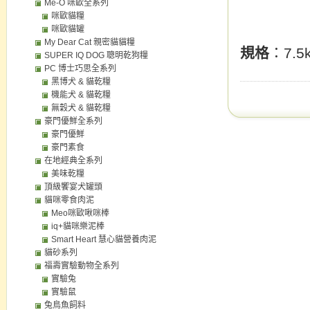
Me-O 咪歐全系列
咪歐貓糧
咪歐貓罐
My Dear Cat 親密貓貓糧
規格
：7.5
SUPER IQ DOG 聰明乾狗糧
PC 博士巧思全系列
黑博犬 & 貓乾糧
機能犬 & 貓乾糧
無穀犬 & 貓乾糧
豪門優鮮全系列
豪門優鮮
豪門素食
在地經典全系列
美味乾糧
頂級饗宴犬罐頭
貓咪零食肉泥
Meo咪歐啾咪棒
iq+貓咪樂泥棒
Smart Heart 慧心貓營養肉泥
貓砂系列
福壽實驗動物全系列
實驗兔
實驗鼠
兔鳥魚飼料